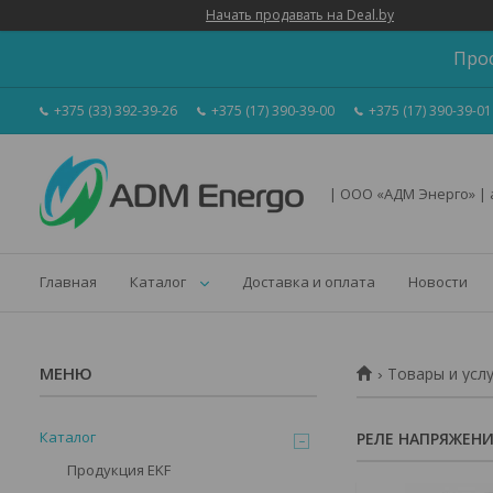
Начать продавать на Deal.by
Про
+375 (33) 392-39-26
+375 (17) 390-39-00
+375 (17) 390-39-01
| ООО «АДМ Энерго» |
Главная
Каталог
Доставка и оплата
Новости
Товары и усл
Каталог
РЕЛЕ НАПРЯЖЕН
Продукция EKF