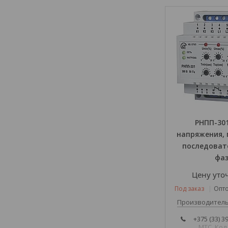
РНПП-301
напряжения, 
последоват
фа
Цену уто
Под заказ
Опто
Производитель
+375 (33) 3
МТС. Код