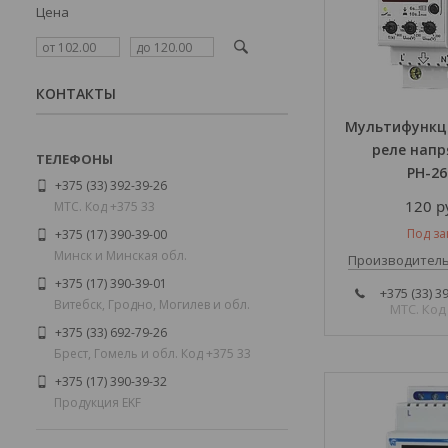
Цена
КОНТАКТЫ
Мультифункц
реле нап
РН-2
+375 (33) 392-39-26
120
р
МТС. Код +375 33
Под за
+375 (17) 390-39-00
Минск и Минская обл.
Производитель
+375 (17) 390-39-01
+375 (33) 3
Витебск, Гродно, Могилев и обл.
МТС. Код
+375 (33) 692-79-26
Брест, Гомель и обл. Код +375 33
+375 (17) 390-39-32
Продукция EKF