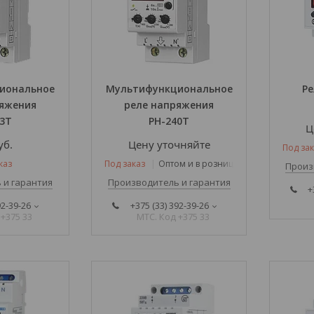
иональное
Мультифункциональное
Р
ряжения
реле напряжения
63Т
РН-240T
Ц
уб.
Цену уточняйте
Под зак
каз
Под заказ
Оптом и в розницу
Произ
 и гарантия
Производитель и гарантия
+
92-39-26
+375 (33) 392-39-26
 +375 33
МТС. Код +375 33