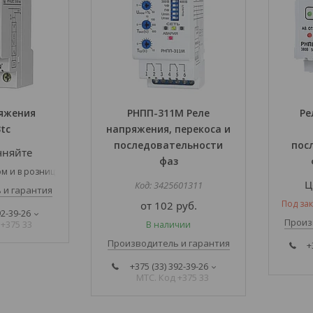
ряжения
РНПП-311М Реле
Ре
tc
напряжения, перекоса и
последовательности
пос
чняйте
фаз
м и в розницу
Ц
3425601311
 и гарантия
Под зак
от 102
руб.
92-39-26
Произ
 +375 33
В наличии
Производитель и гарантия
+
+375 (33) 392-39-26
МТС. Код +375 33