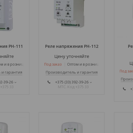
ния РН-111
Реле напряжения РН-112
Р
чняйте
Цену уточняйте
Ц
м и в розницу
Под заказ
Оптом и в розницу
Под зак
 и гарантия
Производитель и гарантия
Произ
92-39-26
+375 (33) 392-39-26
 +375 33
МТС. Код +375 33
+