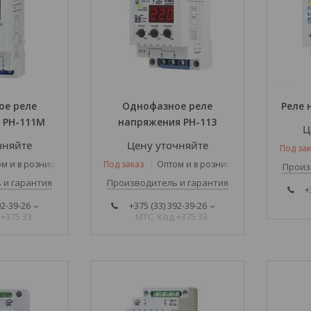
ое реле
Однофазное реле
Реле 
 РН-111М
напряжения РН-113
Ц
чняйте
Цену уточняйте
Под зак
м и в розницу
Под заказ
Оптом и в розницу
Произ
 и гарантия
Производитель и гарантия
+
92-39-26
+375 (33) 392-39-26
 +375 33
МТС. Код +375 33