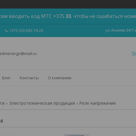
сим вводить код МТС +375
33
, чтобы не ошибаться ном
ул. Аннаева 84/7
+375 (33) 692-79-26
 admenergo@mail.ru
Гр
Блог
Контакты
О компании
уги
Электротехническая продукция
Реле напряжения
ИЯ