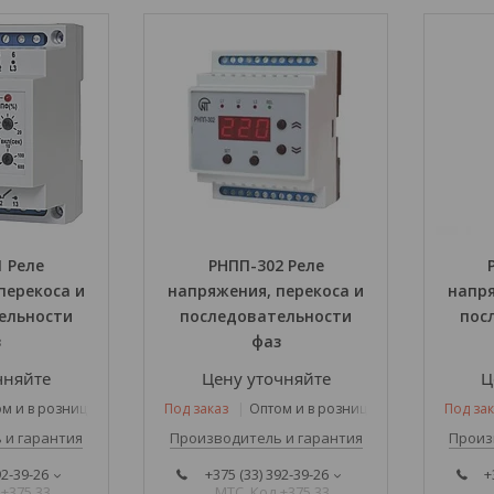
 Реле
РНПП-302 Реле
перекоса и
напряжения, перекоса и
напря
ельности
последовательности
пос
з
фаз
чняйте
Цену уточняйте
Ц
м и в розницу
Под заказ
Оптом и в розницу
Под зак
 и гарантия
Производитель и гарантия
Произ
92-39-26
+375 (33) 392-39-26
+
 +375 33
МТС. Код +375 33