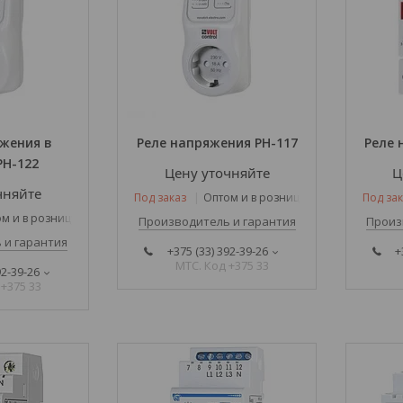
жения в
Реле напряжения РН-117
Реле 
РН-122
Цену уточняйте
Ц
чняйте
Под заказ
Оптом и в розницу
Под зак
м и в розницу
Производитель и гарантия
Произ
 и гарантия
+375 (33) 392-39-26
+
МТС. Код +375 33
92-39-26
 +375 33