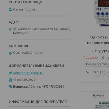
Отдел продаж
ул. Аннаева 84/7,комната 1-6, Минск,
Беларусь
Однофазн
напряжения
Цену уто
ООО «АДМ Энерго»
Под заказ
Опто
Производитель
+375 (33) 3
admenergo@mail.ru
МТС. Код
+375333923926
Выписка / Склад
+375173903931
ИНФОРМАЦИЯ ДЛЯ ПОКУПАТЕЛЯ