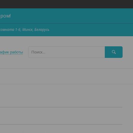
ером!
,комната 1-6, Минск, Беларусь
афик работы