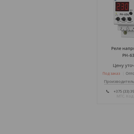
Реле нап
РН-63
Цену уто
Под заказ
Опто
Производитель
+375 (33) 3
МТС. Код