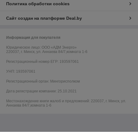
Политика обработки cookies
Сайт создан на платформе Deal.by
Информация для покупателя
Юридическое лицо:
ООО «АДМ Энерго»
220037, г. Минск, ул. Аннаева 84/7,комната 1-6
Регистрационный номер ЕГР: 193597061
УНП: 193597061
Регистрационный орган: Мингорисполком
Дата регистрации компании: 25.10.2021
Местонахождение книги жалоб и предложений: 220037, г. Минск, ул.
Аннаева 84/7,комната 1-6