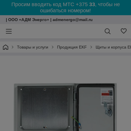
Просим вводить код МТС +375
33
, чтобы не
ошибаться номером!
| ООО «АДМ Энерго» | admenergo@mail.ru
Товары и услуги
Продукция EKF
Щиты и корпуса E