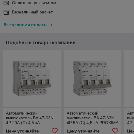
Оплата по реквизитам
Безналичный расчет
Все условия оплаты
Подобные товары компании
Автоматический
Автоматический
Авт
выключатель ВА 47-63N
выключатель ВА 47-63N
вык
4P 20А (C) 4,5 кА
4P 5А (C) 4,5 кА PROXIMA
4P 
PROXIMA EKF
EKF
PR
Цену уточняйте
Цену уточняйте
Це