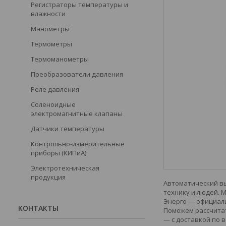
Регистраторы температуры и
влажности
Манометры
Термометры
Термоманометры
Преобразователи давления
Реле давления
Соленоидные
электромагнитные клапаны
Датчики температуры
Контрольно-измерительные
приборы (КИПиА)
Электротехническая
продукция
Автоматический вы
технику и людей. 
Энерго — официаль
КОНТАКТЫ
Поможем рассчитат
— с доставкой по в