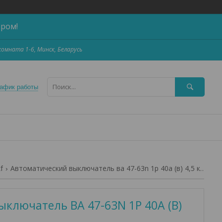
ером!
,комната 1-6, Минск, Беларусь
афик работы
f
Автоматический выключатель ва 47-63n 1p 40а (в) 4,5 ка proxima ekf
ключатель ВА 47-63N 1P 40А (В)