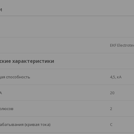
И
EKF Electrote
ские характеристики
ая способность
4,5, кА
А
20
полюсов
2
абатывания (кривая тока)
C