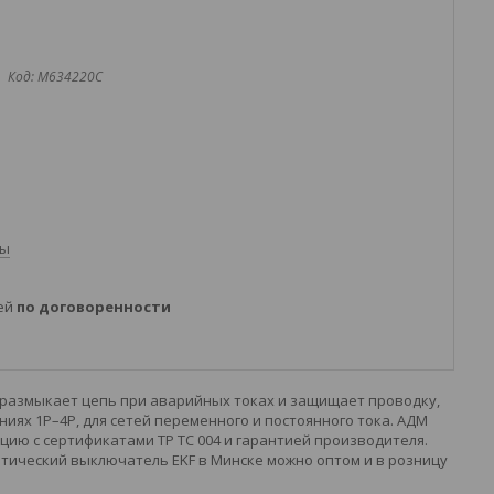
Код:
M634220C
ты
ней
по договоренности
 размыкает цепь при аварийных токах и защищает проводку,
ях 1P–4P, для сетей переменного и постоянного тока. АДМ
ию с сертификатами ТР ТС 004 и гарантией производителя.
тический выключатель EKF в Минске можно оптом и в розницу