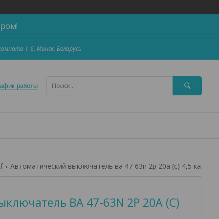
ером!
,комната 1-6, Минск, Беларусь
афик работы
f
Автоматический выключатель ва 47-63n 2p 20а (c) 4,5 ка proxima ekf
ключатель ВА 47-63N 2P 20А (C)