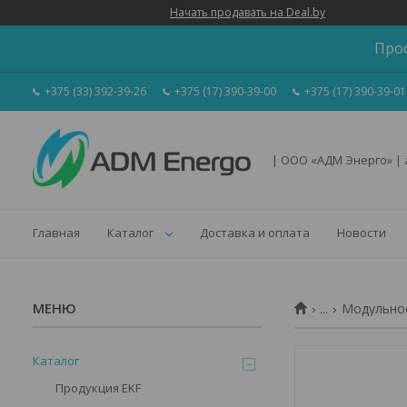
Начать продавать на Deal.by
Про
+375 (33) 392-39-26
+375 (17) 390-39-00
+375 (17) 390-39-01
| ООО «АДМ Энерго» |
Главная
Каталог
Доставка и оплата
Новости
...
Модульное
Каталог
Продукция EKF