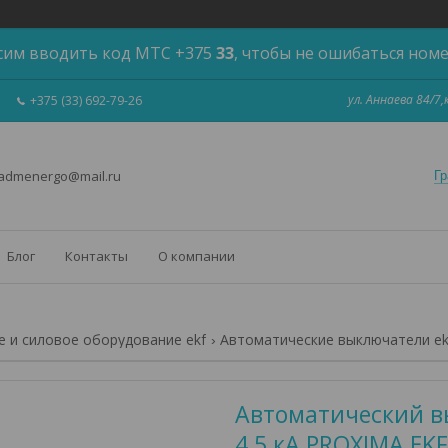
сим вводить код МТС +375
33
, чтобы не ошибаться ном
ул. Аннаева 84/7
+375 (33) 692-79-26
 admenergo@mail.ru
Гр
Блог
Контакты
О компании
 и силовое оборудование ekf
Автоматические выключатели ek
Автоматический вы
4,5 кА PROXIMA EKF