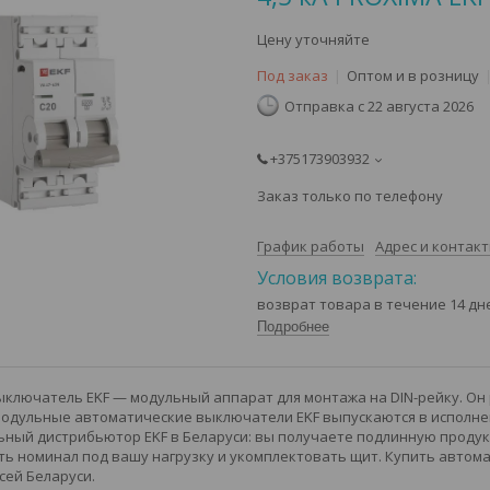
Цену уточняйте
Под заказ
Оптом и в розницу
Отправка с 22 августа 2026
+375173903932
Заказ только по телефону
График работы
Адрес и контак
возврат товара в течение 14 д
Подробнее
ключатель EKF — модульный аппарат для монтажа на DIN-рейку. Он
Модульные автоматические выключатели EKF выпускаются в исполнени
ный дистрибьютор EKF в Беларуси: вы получаете подлинную продукц
ь номинал под вашу нагрузку и укомплектовать щит. Купить автома
сей Беларуси.