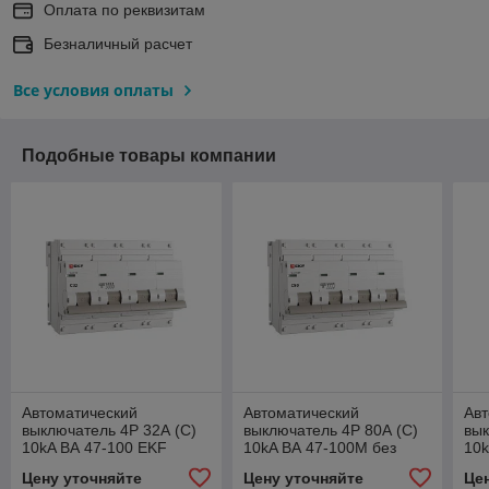
Оплата по реквизитам
Безналичный расчет
Все условия оплаты
Подобные товары компании
Автоматический
Автоматический
Авт
выключатель 4P 32А (C)
выключатель 4P 80А (C)
вык
10kA ВА 47-100 EKF
10kA ВА 47-100M без
10k
PROxima
теплового расцепителя
PR
Цену уточняйте
Цену уточняйте
Це
EKF PROxima