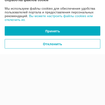
Обработка файлов cookie
Мы используем файлы cookies для обеспечения удобства
Контакты
пользователей портала и предоставления персональных
рекомендаций.
Вы можете настроить файлы cookies или
отключить их.
Доставка и оплата
Принять
График работы
Отклонить
Полная версия сайта
Политика обработки cookies
Сайт создан на платформе Deal.by
Информация для покупателя
Юридическое лицо:
ООО «АДМ Энерго»
220037, г. Минск, ул. Аннаева 84/7,комната 1-6
Регистрационный номер ЕГР: 193597061