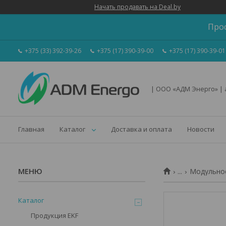
Начать продавать на Deal.by
Про
+375 (33) 392-39-26
+375 (17) 390-39-00
+375 (17) 390-39-01
| ООО «АДМ Энерго» |
Главная
Каталог
Доставка и оплата
Новости
...
Модульное
Каталог
Продукция EKF