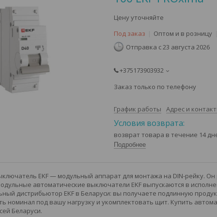
Цену уточняйте
Под заказ
Оптом и в розницу
Отправка с 23 августа 2026
+375173903932
Заказ только по телефону
График работы
Адрес и контак
возврат товара в течение 14 д
Подробнее
ключатель EKF — модульный аппарат для монтажа на DIN-рейку. Он
Модульные автоматические выключатели EKF выпускаются в исполнени
ный дистрибьютор EKF в Беларуси: вы получаете подлинную продукц
ь номинал под вашу нагрузку и укомплектовать щит. Купить автома
сей Беларуси.