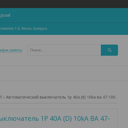
ером!
,комната 1-6, Минск, Беларусь
афик работы
f
Автоматический выключатель 1p 40а (d) 10ka ва 47-100 ekf proxima
ключатель 1P 40А (D) 10kA ВА 47-