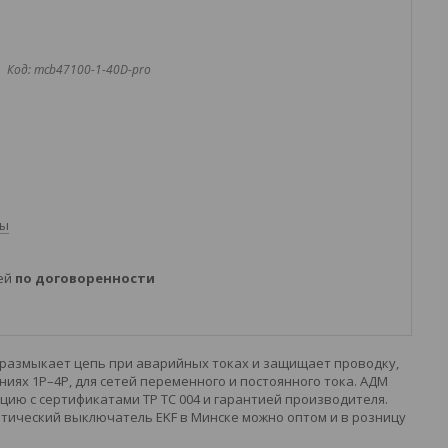
Код:
mcb47100-1-40D-pro
ты
ней
по договоренности
 размыкает цепь при аварийных токах и защищает проводку,
ях 1P–4P, для сетей переменного и постоянного тока. АДМ
ию с сертификатами ТР ТС 004 и гарантией производителя.
тический выключатель EKF в Минске можно оптом и в розницу