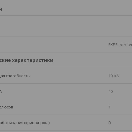
И
EKF Electrote
ские характеристики
ая способность
10, кА
А
40
полюсов
1
абатывания (кривая тока)
D