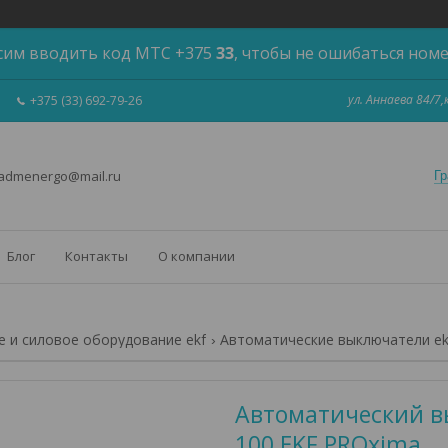
сим вводить код МТС +375
33
, чтобы не ошибаться ном
ул. Аннаева 84/7
+375 (33) 692-79-26
 admenergo@mail.ru
Гр
Блог
Контакты
О компании
 и силовое оборудование ekf
Автоматические выключатели ek
Автоматический вы
100 EKF PROxima