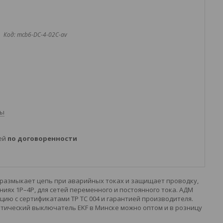
Код:
mcb6-DC-4-02C-av
ты
ней
по договоренности
 размыкает цепь при аварийных токах и защищает проводку,
ях 1P–4P, для сетей переменного и постоянного тока. АДМ
ию с сертификатами ТР ТС 004 и гарантией производителя.
тический выключатель EKF в Минске можно оптом и в розницу