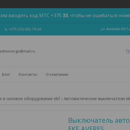
сим вводить код МТС +375
33
, чтобы не ошибаться ном
ул. Аннаева 84/7
+375 (33) 692-79-26
 admenergo@mail.ru
Гр
Блог
Контакты
О компании
 и силовое оборудование ekf
Автоматические выключатели ek
Выключатель автом
EKF AVERES