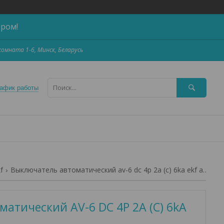
ером!
,комната 1-6, Минск, Беларусь
афик работы
f
Выключатель автоматический av-6 dc 4p 2a (c) 6ka ekf averes
атический AV-6 DC 4P 2A (C) 6kA