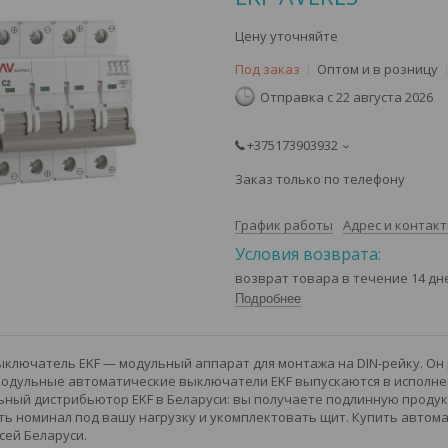
Цену уточняйте
Под заказ
Оптом и в розницу
Отправка с 22 августа 2026
+375173903932
Заказ только по телефону
График работы
Адрес и контак
возврат товара в течение 14 д
Подробнее
ключатель EKF — модульный аппарат для монтажа на DIN-рейку. Он
Модульные автоматические выключатели EKF выпускаются в исполнени
ный дистрибьютор EKF в Беларуси: вы получаете подлинную продукц
ь номинал под вашу нагрузку и укомплектовать щит. Купить автома
сей Беларуси.