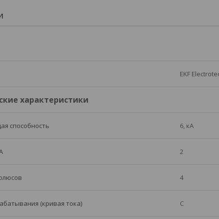
И
EKF Electrote
ские характеристики
ая способность
6, кА
А
2
полюсов
4
абатывания (кривая тока)
C