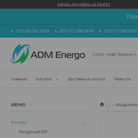
Начать продавать на Deal.by
Про
+375 (33) 392-39-26
+375 (17) 390-39-00
+375 (17) 390-39-01
| ООО «АДМ Энерго» |
Главная
Каталог
Доставка и оплата
Новости
...
Модульное
Каталог
Продукция EKF