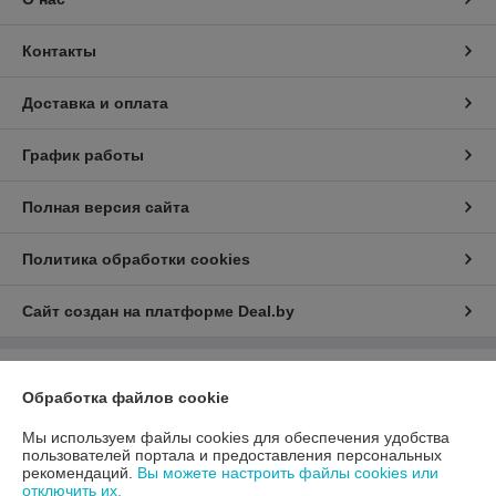
Контакты
Доставка и оплата
График работы
Полная версия сайта
Политика обработки cookies
Сайт создан на платформе Deal.by
Информация для покупателя
Обработка файлов cookie
Юридическое лицо:
ООО «АДМ Энерго»
220037, г. Минск, ул. Аннаева 84/7,комната 1-6
Мы используем файлы cookies для обеспечения удобства
пользователей портала и предоставления персональных
Регистрационный номер ЕГР: 193597061
рекомендаций.
Вы можете настроить файлы cookies или
отключить их.