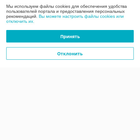
Мы используем файлы cookies для обеспечения удобства
Контакты
пользователей портала и предоставления персональных
рекомендаций.
Вы можете настроить файлы cookies или
отключить их.
Доставка и оплата
Принять
График работы
Отклонить
Полная версия сайта
Политика обработки cookies
Сайт создан на платформе Deal.by
Информация для покупателя
Юридическое лицо:
ООО «АДМ Энерго»
220037, г. Минск, ул. Аннаева 84/7,комната 1-6
Регистрационный номер ЕГР: 193597061
УНП: 193597061