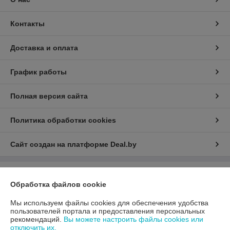
Контакты
Доставка и оплата
График работы
Полная версия сайта
Политика обработки cookies
Сайт создан на платформе Deal.by
Информация для покупателя
Обработка файлов cookie
Юридическое лицо:
ООО «АДМ Энерго»
220037, г. Минск, ул. Аннаева 84/7,комната 1-6
Мы используем файлы cookies для обеспечения удобства
пользователей портала и предоставления персональных
Регистрационный номер ЕГР: 193597061
рекомендаций.
Вы можете настроить файлы cookies или
отключить их.