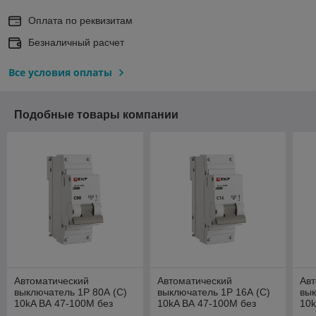
Оплата по реквизитам
Безналичный расчет
Все условия оплаты
Подобные товары компании
Автоматический
Автоматический
Авт
выключатель 1P 80А (C)
выключатель 1P 16А (C)
вык
10kA ВА 47-100M без
10kA ВА 47-100M без
10k
теплового расцепителя
теплового расцепителя
теп