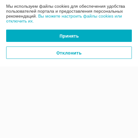
Мы используем файлы cookies для обеспечения удобства
Контакты
пользователей портала и предоставления персональных
рекомендаций.
Вы можете настроить файлы cookies или
отключить их.
Доставка и оплата
Принять
График работы
Отклонить
Полная версия сайта
Политика обработки cookies
Сайт создан на платформе Deal.by
Информация для покупателя
Юридическое лицо:
ООО «АДМ Энерго»
220037, г. Минск, ул. Аннаева 84/7,комната 1-6
Регистрационный номер ЕГР: 193597061
УНП: 193597061