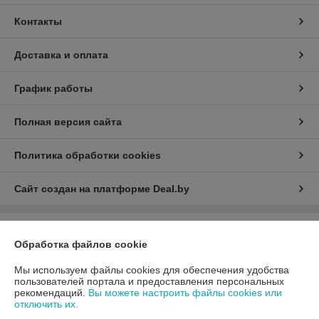
Контакты
Доставка и оплата
График работы
Полная версия сайта
Политика обработки cookies
Сайт создан на платформе Deal.by
Информация для покупателя
Обработка файлов cookie
Юридическое лицо:
ООО «АДМ Энерго»
220037, г. Минск, ул. Аннаева 84/7,комната 1-6
Мы используем файлы cookies для обеспечения удобства
пользователей портала и предоставления персональных
Регистрационный номер ЕГР: 193597061
рекомендаций.
Вы можете настроить файлы cookies или
отключить их.
УНП: 193597061