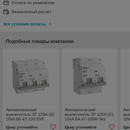
Оплата по реквизитам
Безналичный расчет
Все условия оплаты
Подобные товары компании
Автоматический
Автоматический
Авт
выключатель 3P 125А (D)
выключатель 2P 125А (C)
вык
10kA ВА 47-100 EKF
10kA ВА 47-100M без
10k
PROxima
теплового расцепителя
теп
Цену уточняйте
Цену уточняйте
Це
EKF PROxima
EK