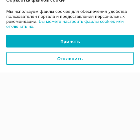
Обработка файлов cookie
Мы используем файлы cookies для обеспечения удобства
Контакты
пользователей портала и предоставления персональных
рекомендаций.
Вы можете настроить файлы cookies или
отключить их.
Доставка и оплата
Принять
График работы
Отклонить
Полная версия сайта
Политика обработки cookies
Сайт создан на платформе Deal.by
Информация для покупателя
Юридическое лицо:
ООО «АДМ Энерго»
220037, г. Минск, ул. Аннаева 84/7,комната 1-6
Регистрационный номер ЕГР: 193597061