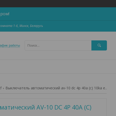
ером!
,комната 1-6, Минск, Беларусь
афик работы
f
Выключатель автоматический av-10 dc 4p 40a (c) 10ka ekf averes
атический AV-10 DC 4P 40A (C)