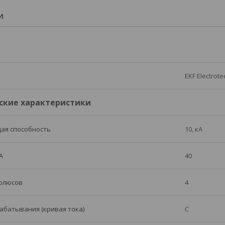
И
EKF Electrote
ские характеристики
ая способность
10, кА
А
40
полюсов
4
абатывания (кривая тока)
C