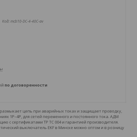
Код:
mcb10-DC-4-40C-av
ты
ней
по договоренности
 размыкает цепь при аварийных токах и защищает проводку,
ях 1P–4P, для сетей переменного и постоянного тока. АДМ
ию с сертификатами ТР ТС 004 и гарантией производителя.
тический выключатель EKF в Минске можно оптом и в розницу