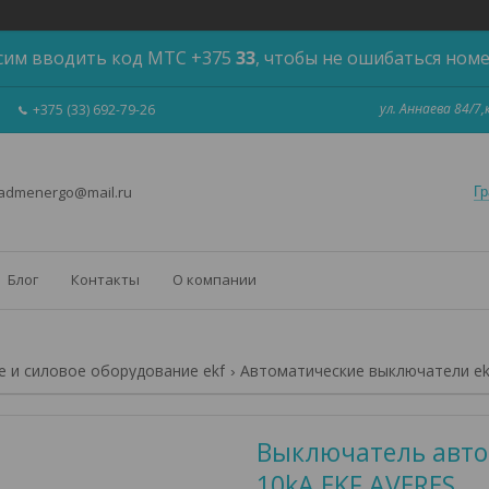
сим вводить код МТС +375
33
, чтобы не ошибаться ном
ул. Аннаева 84/7
+375 (33) 692-79-26
 admenergo@mail.ru
Гр
Блог
Контакты
О компании
 и силовое оборудование ekf
Автоматические выключатели ek
Выключатель автом
10kA EKF AVERES