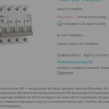
Цену уточняйте
Под заказ
Оптом и в розницу
Отправка с 23 августа 2026
+375173903932
Заказ только по телефону
График работы
Адрес и контак
возврат товара в течение 14 д
Подробнее
ключатель EKF — модульный аппарат для монтажа на DIN-рейку. Он
Модульные автоматические выключатели EKF выпускаются в исполнени
ный дистрибьютор EKF в Беларуси: вы получаете подлинную продукц
ь номинал под вашу нагрузку и укомплектовать щит. Купить автома
сей Беларуси.