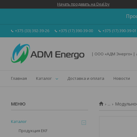
Начать продавать на Deal.by
Про
+375 (33) 392-39-26
+375 (17) 390-39-00
+375 (17) 390-39-01
| ООО «АДМ Энерго» |
Главная
Каталог
Доставка и оплата
Новости
...
Модульное
Каталог
Продукция EKF