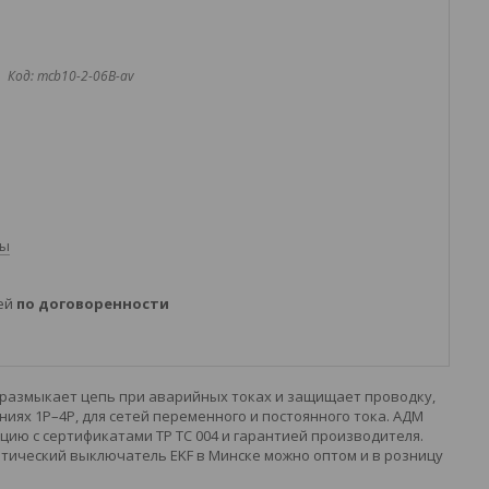
Код:
mcb10-2-06B-av
ты
ней
по договоренности
 размыкает цепь при аварийных токах и защищает проводку,
ях 1P–4P, для сетей переменного и постоянного тока. АДМ
ию с сертификатами ТР ТС 004 и гарантией производителя.
тический выключатель EKF в Минске можно оптом и в розницу