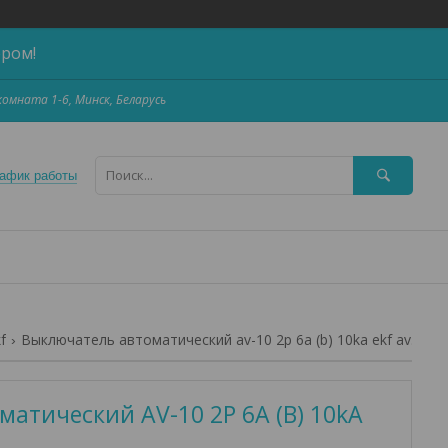
ером!
,комната 1-6, Минск, Беларусь
афик работы
f
Выключатель автоматический av-10 2p 6a (b) 10ka ekf averes
атический AV-10 2P 6A (B) 10kA