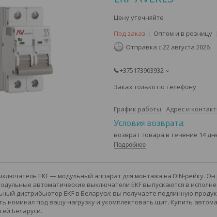
Цену уточняйте
Под заказ
Оптом и в розницу
Отправка с 22 августа 2026
+375173903932
Заказ только по телефону
График работы
Адрес и контак
возврат товара в течение 14 д
Подробнее
ключатель EKF — модульный аппарат для монтажа на DIN-рейку. Он
Модульные автоматические выключатели EKF выпускаются в исполнени
ный дистрибьютор EKF в Беларуси: вы получаете подлинную продукц
ь номинал под вашу нагрузку и укомплектовать щит. Купить автома
сей Беларуси.