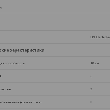
И
EKF Electrote
ские характеристики
ая способность
10, кА
А
6
полюсов
2
абатывания (кривая тока)
B