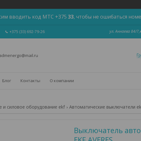
сим вводить код МТС +375
33
, чтобы не ошибаться ном
ул. Аннаева 84/7
+375 (33) 692-79-26
 admenergo@mail.ru
Гр
Блог
Контакты
О компании
 и силовое оборудование ekf
Автоматические выключатели ek
Выключатель автом
EKF AVERES