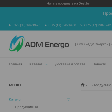
Начать продавать на Deal.by
Про
+375 (33) 392-39-26
+375 (17) 390-39-00
+375 (17) 390-39-01
| ООО «АДМ Энерго» |
Главная
Каталог
Доставка и оплата
Новости
...
Модульное
Каталог
Продукция EKF