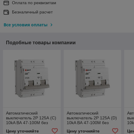
Оплата по реквизитам
Безналичный расчет
Все условия оплаты
Подобные товары компании
Автоматический
Автоматический
Авт
выключатель 2P 125А (C)
выключатель 2P 125А (D)
вык
10kA ВА 47-100M без
10kA ВА 47-100M без
10k
теплового расцепителя
теплового расцепителя
PR
Цену уточняйте
Цену уточняйте
Це
EKF PROxima
EKF PROxima