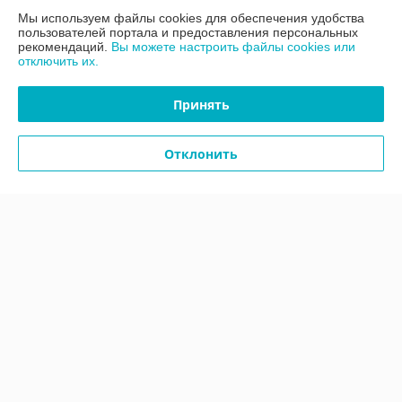
Мы используем файлы cookies для обеспечения удобства
Контакты
пользователей портала и предоставления персональных
рекомендаций.
Вы можете настроить файлы cookies или
отключить их.
Доставка и оплата
Принять
График работы
Отклонить
Полная версия сайта
Политика обработки cookies
Сайт создан на платформе Deal.by
Информация для покупателя
Юридическое лицо:
ООО «АДМ Энерго»
220037, г. Минск, ул. Аннаева 84/7,комната 1-6
Регистрационный номер ЕГР: 193597061
УНП: 193597061