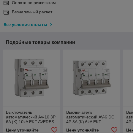
Оплата по реквизитам
Безналичный расчет
Все условия оплаты
Подобные товары компании
Выключатель
Выключатель
Вы
автоматический AV-10 3P
автоматический AV-6 DC
авт
6A (K) 10kA EKF AVERES
4P 3A (K) 6kA EKF
4P 
AVERES
AV
Цену уточняйте
Цену уточняйте
Це