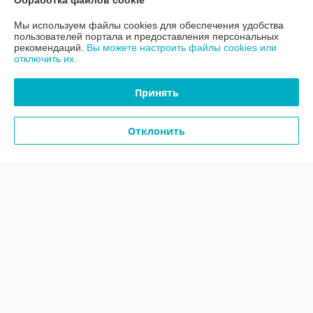
Обработка файлов cookie
Мы используем файлы cookies для обеспечения удобства
Контакты
пользователей портала и предоставления персональных
рекомендаций.
Вы можете настроить файлы cookies или
отключить их.
Доставка и оплата
Принять
График работы
Отклонить
Полная версия сайта
Политика обработки cookies
Сайт создан на платформе Deal.by
Информация для покупателя
Юридическое лицо:
ООО «АДМ Энерго»
220037, г. Минск, ул. Аннаева 84/7,комната 1-6
Регистрационный номер ЕГР: 193597061