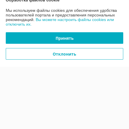
Обработка файлов cookie
Мы используем файлы cookies для обеспечения удобства
Контакты
пользователей портала и предоставления персональных
рекомендаций.
Вы можете настроить файлы cookies или
отключить их.
Доставка и оплата
Принять
График работы
Отклонить
Полная версия сайта
Политика обработки cookies
Сайт создан на платформе Deal.by
Информация для покупателя
Юридическое лицо:
ООО «АДМ Энерго»
220037, г. Минск, ул. Аннаева 84/7,комната 1-6
Регистрационный номер ЕГР: 193597061