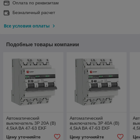
Оплата по реквизитам
Безналичный расчет
Все условия оплаты
Подобные товары компании
Автоматический
Автоматический
Авт
выключатель 3P 20А (В)
выключатель 3P 40А (В)
вык
4,5kA ВА 47-63 EKF
4,5kA ВА 47-63 EKF
4,5
PROxima
PROxima
PR
Цену уточняйте
Цену уточняйте
Це