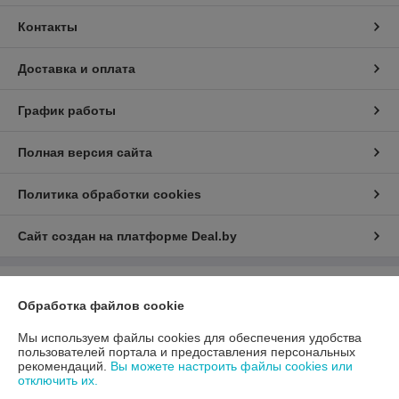
Контакты
Доставка и оплата
График работы
Полная версия сайта
Политика обработки cookies
Сайт создан на платформе Deal.by
Информация для покупателя
Обработка файлов cookie
Юридическое лицо:
ООО «АДМ Энерго»
220037, г. Минск, ул. Аннаева 84/7,комната 1-6
Мы используем файлы cookies для обеспечения удобства
пользователей портала и предоставления персональных
Регистрационный номер ЕГР: 193597061
рекомендаций.
Вы можете настроить файлы cookies или
отключить их.
УНП: 193597061