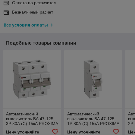
Оплата по реквизитам
Безналичный расчет
Все условия оплаты
Подобные товары компании
Автоматический
Автоматический
Авт
выключатель ВА 47-125
выключатель ВА 47-125
вык
3P 80А (C) 15кА PROXIMA
1P 80А (C) 15кА PROXIMA
2P 
EKF
EKF
PR
Цену уточняйте
Цену уточняйте
Це