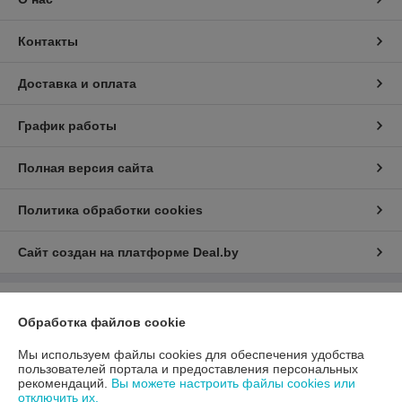
Контакты
Доставка и оплата
График работы
Полная версия сайта
Политика обработки cookies
Сайт создан на платформе Deal.by
Информация для покупателя
Обработка файлов cookie
Юридическое лицо:
ООО «АДМ Энерго»
220037, г. Минск, ул. Аннаева 84/7,комната 1-6
Мы используем файлы cookies для обеспечения удобства
пользователей портала и предоставления персональных
Регистрационный номер ЕГР: 193597061
рекомендаций.
Вы можете настроить файлы cookies или
отключить их.