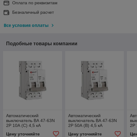
Оплата по реквизитам
Безналичный расчет
Все условия оплаты
Подобные товары компании
Автоматический
Автоматический
Авт
выключатель ВА 47-63N
выключатель ВА 47-63N
вык
2P 10А (C) 4,5 кА
2P 50А (В) 4,5 кА
2P 
PROXIMA EKF
PROXIMA EKF
PR
Цену уточняйте
Цену уточняйте
Це