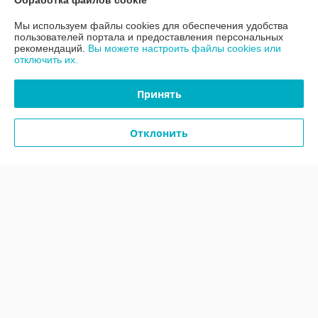
Обработка файлов cookie
Мы используем файлы cookies для обеспечения удобства
Контакты
пользователей портала и предоставления персональных
рекомендаций.
Вы можете настроить файлы cookies или
отключить их.
Доставка и оплата
Принять
График работы
Отклонить
Полная версия сайта
Политика обработки cookies
Сайт создан на платформе Deal.by
Информация для покупателя
Юридическое лицо:
ООО «АДМ Энерго»
220037, г. Минск, ул. Аннаева 84/7,комната 1-6
Регистрационный номер ЕГР: 193597061