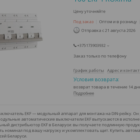
Цену уточняйте
Под заказ
Оптом и в розницу
Отправка с 21 августа 2026
+375173903932
Заказ только по телефону
График работы
Адрес и контак
возврат товара в течение 14 д
Подробнее
ключатель EKF — модульный аппарат для монтажа на DIN-рейку. Он
Модульные автоматические выключатели EKF выпускаются в исполнени
ный дистрибьютор EKF в Беларуси: вы получаете подлинную продукц
ь номинал под вашу нагрузку и укомплектовать щит. Купить автома
сей Беларуси.