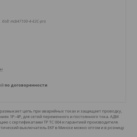
Код:
mcb47100-4-63C-pro
ты
ней
по договоренности
 размыкает цепь при аварийных токах и защищает проводку,
ях 1P–4P, для сетей переменного и постоянного тока. АДМ
ию с сертификатами ТР ТС 004 и гарантией производителя.
тический выключатель EKF в Минске можно оптом и в розницу