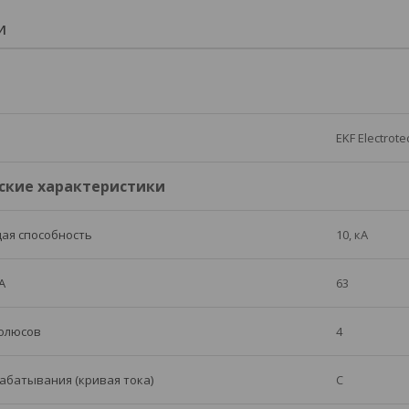
И
EKF Electrote
ские характеристики
ая способность
10, кА
А
63
полюсов
4
абатывания (кривая тока)
C