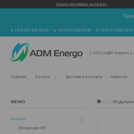
Начать продавать на Deal.by
Про
+375 (33) 392-39-26
+375 (17) 390-39-00
+375 (17) 390-39-01
| ООО «АДМ Энерго» |
Главная
Каталог
Доставка и оплата
Новости
...
Модульное
Каталог
Продукция EKF