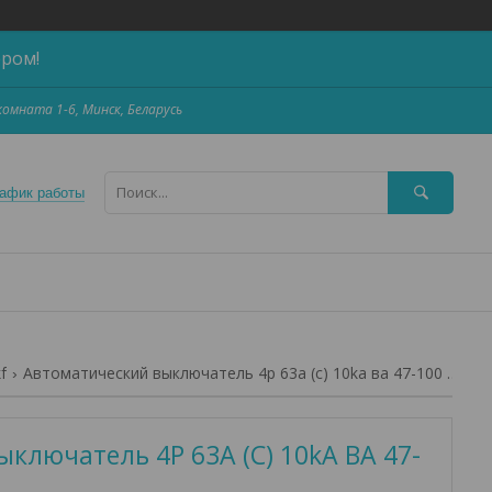
ером!
,комната 1-6, Минск, Беларусь
афик работы
f
Автоматический выключатель 4p 63а (c) 10ka ва 47-100 ekf proxima
ключатель 4P 63А (C) 10kA ВА 47-