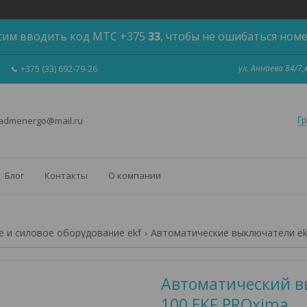
сим вводить код МТС +375
33
, чтобы не ошибаться ном
ул. Аннаева 84/7
+375 (33) 692-79-26
 admenergo@mail.ru
Гр
Блог
Контакты
О компании
 и силовое оборудование ekf
Автоматические выключатели ek
Автоматический вы
100 EKF PROxima