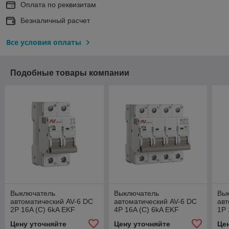
Оплата по реквизитам
Безналичный расчет
Все условия оплаты
Подобные товары компании
Выключатель
Выключатель
Вы
автоматический AV-6 DC
автоматический AV-6 DC
авт
2P 16A (C) 6kA EKF
4P 16A (C) 6kA EKF
1P 
AVERES
AVERES
AV
Цену уточняйте
Цену уточняйте
Це