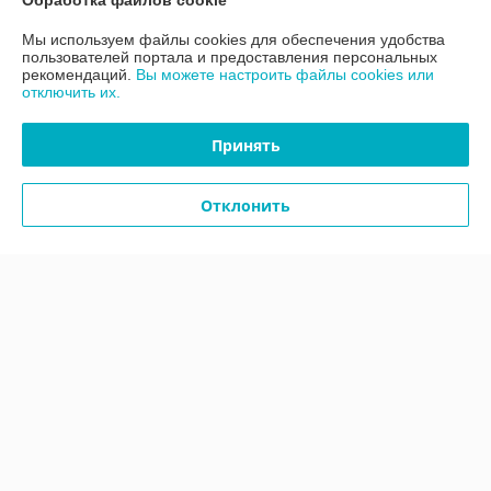
Обработка файлов cookie
Мы используем файлы cookies для обеспечения удобства
Контакты
пользователей портала и предоставления персональных
рекомендаций.
Вы можете настроить файлы cookies или
отключить их.
Доставка и оплата
Принять
График работы
Отклонить
Полная версия сайта
Политика обработки cookies
Сайт создан на платформе Deal.by
Информация для покупателя
Юридическое лицо:
ООО «АДМ Энерго»
220037, г. Минск, ул. Аннаева 84/7,комната 1-6
Регистрационный номер ЕГР: 193597061