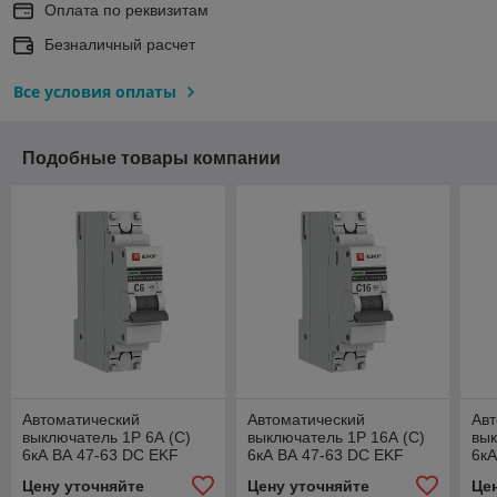
Оплата по реквизитам
Безналичный расчет
Все условия оплаты
Подобные товары компании
Автоматический
Автоматический
Авт
выключатель 1P 6А (C)
выключатель 1P 16А (C)
вык
6кА ВА 47-63 DC EKF
6кА ВА 47-63 DC EKF
6кА
PROxima
PROxima
PR
Цену уточняйте
Цену уточняйте
Це