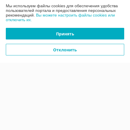
Мы используем файлы cookies для обеспечения удобства
Контакты
пользователей портала и предоставления персональных
рекомендаций.
Вы можете настроить файлы cookies или
отключить их.
Доставка и оплата
Принять
График работы
Отклонить
Полная версия сайта
Политика обработки cookies
Сайт создан на платформе Deal.by
Информация для покупателя
Юридическое лицо:
ООО «АДМ Энерго»
220037, г. Минск, ул. Аннаева 84/7,комната 1-6
Регистрационный номер ЕГР: 193597061
УНП: 193597061