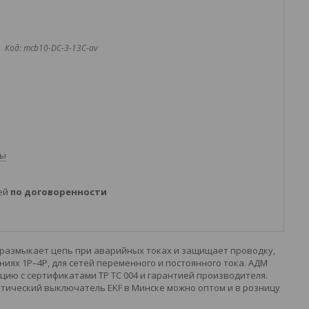
Код:
mcb10-DC-3-13C-av
ты
ней
по договоренности
 размыкает цепь при аварийных токах и защищает проводку,
ях 1P–4P, для сетей переменного и постоянного тока. АДМ
ию с сертификатами ТР ТС 004 и гарантией производителя.
тический выключатель EKF в Минске можно оптом и в розницу