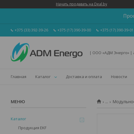
Начать продавать на Deal.by
Про
+375 (33) 392-39-26
+375 (17) 390-39-00
+375 (17) 390-39-01
| ООО «АДМ Энерго» |
Главная
Каталог
Доставка и оплата
Новости
...
Модульное
Каталог
Продукция EKF