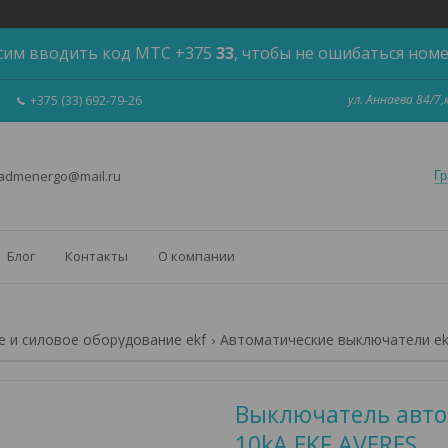
сим вводить код МТС +375
33
, чтобы не ошибаться ном
ул. Аннаева 84/7
+375 (33) 692-79-26
 admenergo@mail.ru
Гр
Блог
Контакты
О компании
 и силовое оборудование ekf
Автоматические выключатели ek
Выключатель автом
10kA EKF AVERES