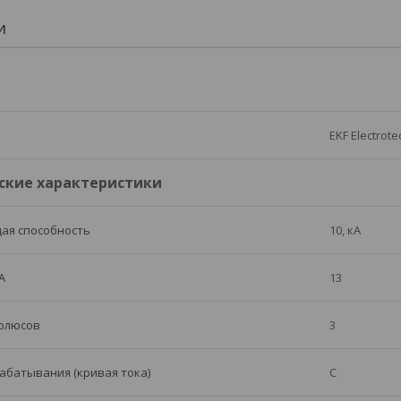
И
EKF Electrote
ские характеристики
ая способность
10, кА
А
13
полюсов
3
абатывания (кривая тока)
C