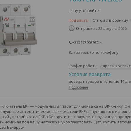
Цену уточняйте
Под заказ
Оптом и в розницу
Отправка с 22 августа 2026
+375173903932
Заказ только по телефону
График работы
Адрес и контак
возврат товара в течение 14 д
Подробнее
ключатель EKF — модульный аппарат для монтажа на DIN-рейку. Он
Модульные автоматические выключатели EKF выпускаются в исполнени
ный дистрибьютор EKF в Беларуси: вы получаете подлинную продукц
ь номинал под вашу нагрузку и укомплектовать щит. Купить автома
сей Беларуси.