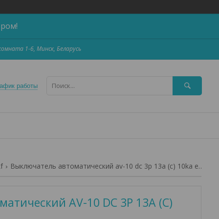
ером!
,комната 1-6, Минск, Беларусь
афик работы
f
Выключатель автоматический av-10 dc 3p 13a (c) 10ka ekf averes
атический AV-10 DC 3P 13A (C)