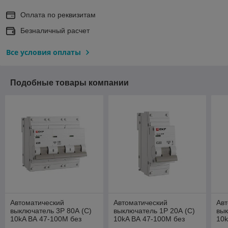
Оплата по реквизитам
Безналичный расчет
Все условия оплаты
Подобные товары компании
Автоматический
Автоматический
Авт
выключатель 3P 80А (C)
выключатель 1P 20А (C)
вык
10kA ВА 47-100M без
10kA ВА 47-100M без
10k
теплового расцепителя
теплового расцепителя
теп