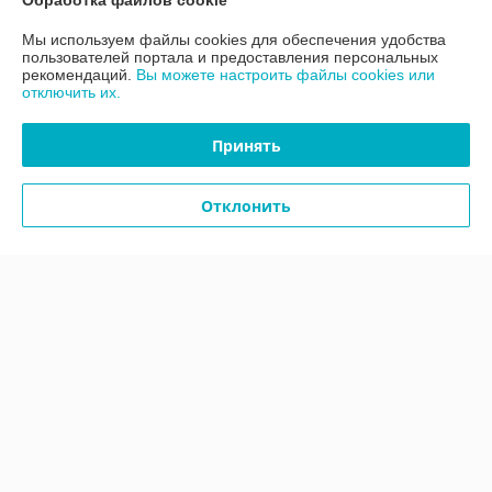
Обработка файлов cookie
Мы используем файлы cookies для обеспечения удобства
Контакты
пользователей портала и предоставления персональных
рекомендаций.
Вы можете настроить файлы cookies или
отключить их.
Доставка и оплата
Принять
График работы
Отклонить
Полная версия сайта
Политика обработки cookies
Сайт создан на платформе Deal.by
Информация для покупателя
Юридическое лицо:
ООО «АДМ Энерго»
220037, г. Минск, ул. Аннаева 84/7,комната 1-6
Регистрационный номер ЕГР: 193597061