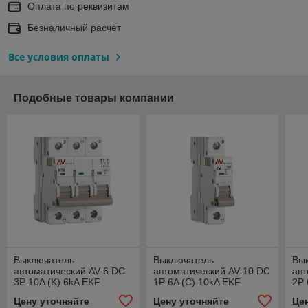
Оплата по реквизитам
Безналичный расчет
Все условия оплаты
Подобные товары компании
Выключатель
Выключатель
Вы
автоматический AV-6 DC
автоматический AV-10 DC
авт
3P 10A (K) 6kA EKF
1P 6A (C) 10kA EKF
2P 
AVERES
AVERES
AV
Цену уточняйте
Цену уточняйте
Це