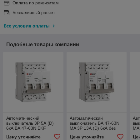
Оплата по реквизитам
Безналичный расчет
Все условия оплаты
Подобные товары компании
Автоматический
Автоматический
Авт
выключатель 3P 5А (D)
выключатель ВА 47-63N
вык
6кА ВА 47-63N EKF
MA 3P 13А (D) 6кА без
MA 
PROxima
теплового расцепителя
теп
Цену уточняйте
Цену уточняйте
Це
PROXIMA EKF
PR