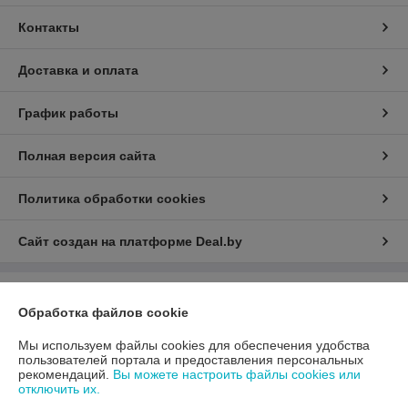
Контакты
Доставка и оплата
График работы
Полная версия сайта
Политика обработки cookies
Сайт создан на платформе Deal.by
Информация для покупателя
Обработка файлов cookie
Юридическое лицо:
ООО «АДМ Энерго»
220037, г. Минск, ул. Аннаева 84/7,комната 1-6
Мы используем файлы cookies для обеспечения удобства
пользователей портала и предоставления персональных
Регистрационный номер ЕГР: 193597061
рекомендаций.
Вы можете настроить файлы cookies или
отключить их.
УНП: 193597061