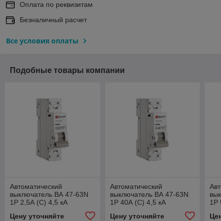
Оплата по реквизитам
Безналичный расчет
Все условия оплаты
Подобные товары компании
Автоматический
Автоматический
Авт
выключатель ВА 47-63N
выключатель ВА 47-63N
вык
1P 2,5А (C) 4,5 кА
1P 40А (C) 4,5 кА
1P 
PROXIMA EKF
PROXIMA EKF
PR
Цену уточняйте
Цену уточняйте
Це