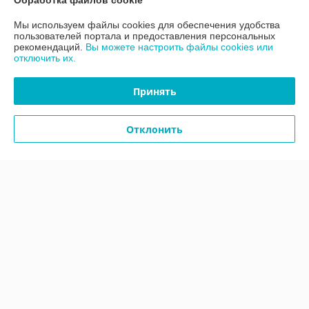
Обработка файлов cookie
Мы используем файлы cookies для обеспечения удобства
Контакты
пользователей портала и предоставления персональных
рекомендаций.
Вы можете настроить файлы cookies или
отключить их.
Доставка и оплата
Принять
График работы
Отклонить
Полная версия сайта
Политика обработки cookies
Сайт создан на платформе Deal.by
Информация для покупателя
Юридическое лицо:
ООО «АДМ Энерго»
220037, г. Минск, ул. Аннаева 84/7,комната 1-6
Регистрационный номер ЕГР: 193597061