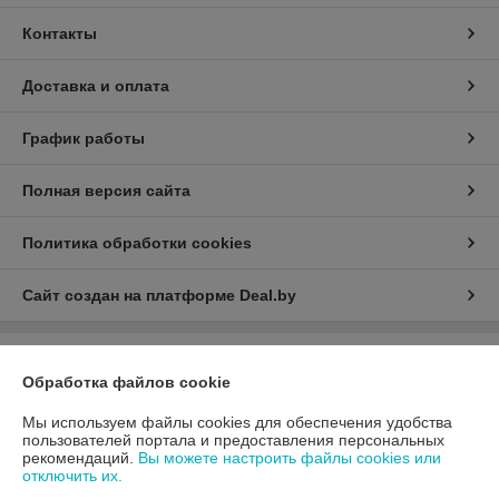
Контакты
Доставка и оплата
График работы
Полная версия сайта
Политика обработки cookies
Сайт создан на платформе Deal.by
Информация для покупателя
Обработка файлов cookie
Юридическое лицо:
ООО «АДМ Энерго»
220037, г. Минск, ул. Аннаева 84/7,комната 1-6
Мы используем файлы cookies для обеспечения удобства
пользователей портала и предоставления персональных
Регистрационный номер ЕГР: 193597061
рекомендаций.
Вы можете настроить файлы cookies или
отключить их.
УНП: 193597061