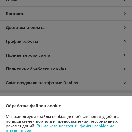
Контакты
Доставка и оплата
График работы
Полная версия сайта
Политика обработки cookies
Сайт создан на платформе Deal.by
Информация для покупателя
Обработка файлов cookie
Юридическое лицо:
ООО «АДМ Энерго»
220037, г. Минск, ул. Аннаева 84/7,комната 1-6
Мы используем файлы cookies для обеспечения удобства
пользователей портала и предоставления персональных
Регистрационный номер ЕГР: 193597061
рекомендаций.
Вы можете настроить файлы cookies или
отключить их.