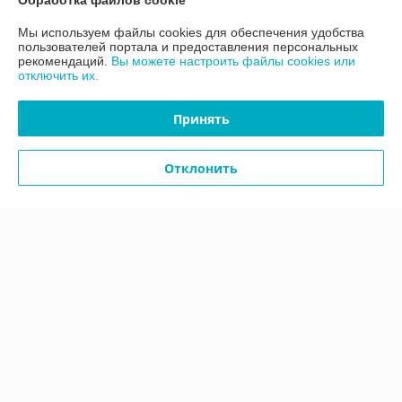
Обработка файлов cookie
Мы используем файлы cookies для обеспечения удобства
Контакты
пользователей портала и предоставления персональных
рекомендаций.
Вы можете настроить файлы cookies или
отключить их.
Доставка и оплата
Принять
График работы
Отклонить
Полная версия сайта
Политика обработки cookies
Сайт создан на платформе Deal.by
Информация для покупателя
Юридическое лицо:
ООО «АДМ Энерго»
220037, г. Минск, ул. Аннаева 84/7,комната 1-6
Регистрационный номер ЕГР: 193597061