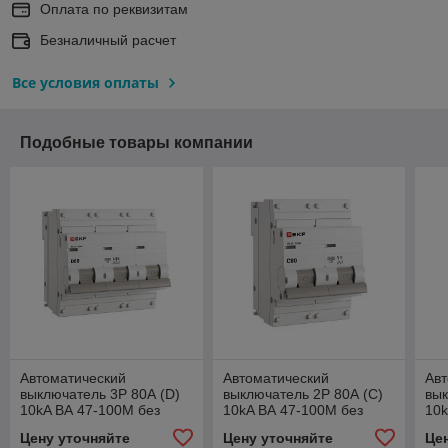
Оплата по реквизитам
Безналичный расчет
Все условия оплаты
Подобные товары компании
Автоматический
Автоматический
Авт
выключатель 3P 80А (D)
выключатель 2P 80А (C)
вык
10kA ВА 47-100M без
10kA ВА 47-100M без
10k
теплового расцепителя
теплового расцепителя
PR
Цену уточняйте
Цену уточняйте
Це
EKF PROxima
EKF PROxima