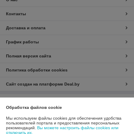
Контакты
Доставка и оплата
График работы
Полная версия сайта
Политика обработки cookies
Сайт создан на платформе Deal.by
Информация для покупателя
Обработка файлов cookie
Юридическое лицо:
ООО «АДМ Энерго»
220037, г. Минск, ул. Аннаева 84/7,комната 1-6
Мы используем файлы cookies для обеспечения удобства
пользователей портала и предоставления персональных
Регистрационный номер ЕГР: 193597061
рекомендаций.
Вы можете настроить файлы cookies или
отключить их.