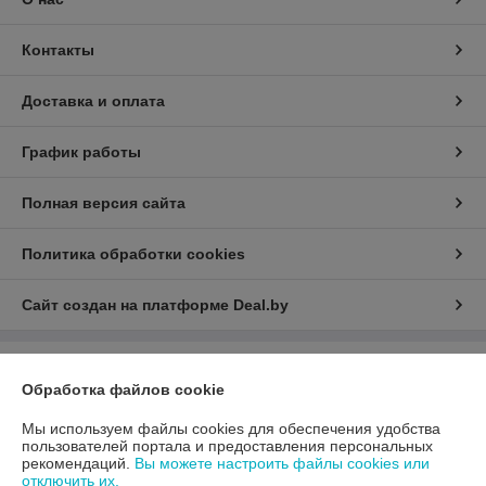
Контакты
Доставка и оплата
График работы
Полная версия сайта
Политика обработки cookies
Сайт создан на платформе Deal.by
Информация для покупателя
Обработка файлов cookie
Юридическое лицо:
ООО «АДМ Энерго»
220037, г. Минск, ул. Аннаева 84/7,комната 1-6
Мы используем файлы cookies для обеспечения удобства
пользователей портала и предоставления персональных
Регистрационный номер ЕГР: 193597061
рекомендаций.
Вы можете настроить файлы cookies или
отключить их.