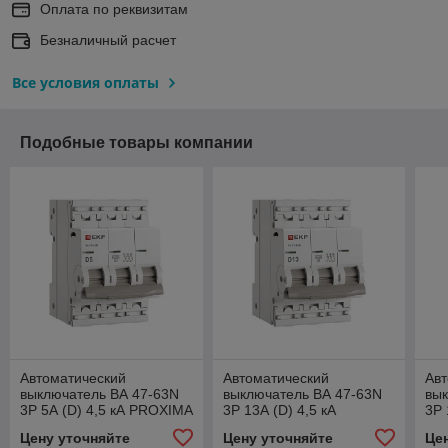
Оплата по реквизитам
Безналичный расчет
Все условия оплаты
Подобные товары компании
Автоматический
Автоматический
Авт
выключатель ВА 47-63N
выключатель ВА 47-63N
вык
3P 5А (D) 4,5 кА PROXIMA
3P 13А (D) 4,5 кА
3P 
EKF
PROXIMA EKF
PR
Цену уточняйте
Цену уточняйте
Це