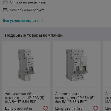
Оплата по реквизитам
Безналичный расчет
Все условия оплаты
Подобные товары компании
Автоматический
Автоматический
Авт
выключатель 1P 20А (B)
выключатель 2P 13А (B)
вык
6кА ВА 47-63N EKF
6кА ВА 47-63N EKF
MA 
PROxima
PROxima
теп
Цену уточняйте
Цену уточняйте
Це
PR