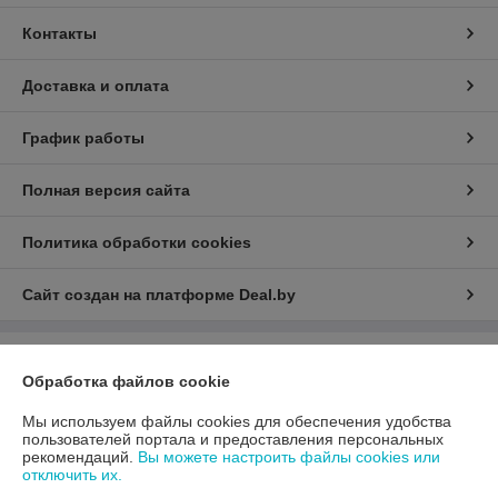
Контакты
Доставка и оплата
График работы
Полная версия сайта
Политика обработки cookies
Сайт создан на платформе Deal.by
Информация для покупателя
Обработка файлов cookie
Юридическое лицо:
ООО «АДМ Энерго»
220037, г. Минск, ул. Аннаева 84/7,комната 1-6
Мы используем файлы cookies для обеспечения удобства
пользователей портала и предоставления персональных
Регистрационный номер ЕГР: 193597061
рекомендаций.
Вы можете настроить файлы cookies или
отключить их.
УНП: 193597061