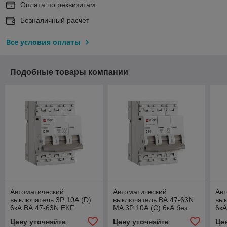
Оплата по реквизитам
Безналичный расчет
Все условия оплаты
Подобные товары компании
Автоматический
Автоматический
Авт
выключатель 3P 10А (D)
выключатель ВА 47-63N
вык
6кА ВА 47-63N EKF
MA 3P 10А (C) 6кА без
6кА
PROxima
теплового расцепителя
PR
Цену уточняйте
Цену уточняйте
Це
PROXIMA EKF