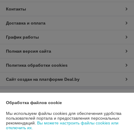
Контакты
Доставка и оплата
График работы
Полная версия сайта
Политика обработки cookies
Сайт создан на платформе Deal.by
Информация для покупателя
Обработка файлов cookie
Юридическое лицо:
ООО «АДМ Энерго»
220037, г. Минск, ул. Аннаева 84/7,комната 1-6
Мы используем файлы cookies для обеспечения удобства
пользователей портала и предоставления персональных
Регистрационный номер ЕГР: 193597061
рекомендаций.
Вы можете настроить файлы cookies или
отключить их.
УНП: 193597061