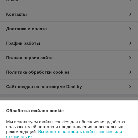
Контакты
Доставка и оплата
График работы
Полная версия сайта
Политика обработки cookies
Сайт создан на платформе Deal.by
Информация для покупателя
Обработка файлов cookie
Юридическое лицо:
ООО «АДМ Энерго»
220037, г. Минск, ул. Аннаева 84/7,комната 1-6
Мы используем файлы cookies для обеспечения удобства
пользователей портала и предоставления персональных
Регистрационный номер ЕГР: 193597061
рекомендаций.
Вы можете настроить файлы cookies или
отключить их.