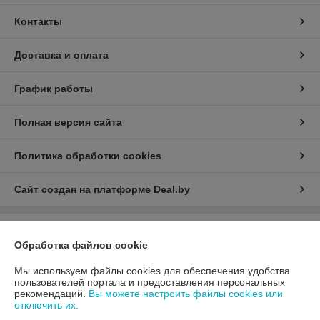
Контакты
Доставка и оплата
График работы
Полная версия сайта
Политика обработки cookies
Сайт создан на платформе Deal.by
Информация для покупателя
Обработка файлов cookie
Юридическое лицо:
ООО «АДМ Энерго»
220037, г. Минск, ул. Аннаева 84/7,комната 1-6
Мы используем файлы cookies для обеспечения удобства
пользователей портала и предоставления персональных
Регистрационный номер ЕГР: 193597061
рекомендаций.
Вы можете настроить файлы cookies или
отключить их.
УНП: 193597061