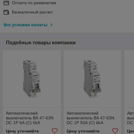
Оплата по реквизитам
Безналичный расчет
Все условия оплаты
Подобные товары компании
Автоматический
Автоматический
Авт
выключатель ВА 47-63N
выключатель ВА 47-63N
вык
DC 1P 6А (C) 6kA
DC 1P 50А (C) 6kA
DC 
PROXIMA EKF
PROXIMA EKF
PR
Цену уточняйте
Цену уточняйте
Це