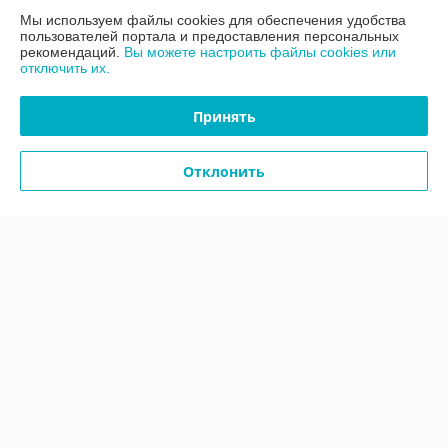
Мы используем файлы cookies для обеспечения удобства
Контакты
пользователей портала и предоставления персональных
рекомендаций.
Вы можете настроить файлы cookies или
отключить их.
Доставка и оплата
Принять
График работы
Отклонить
Полная версия сайта
Политика обработки cookies
Сайт создан на платформе Deal.by
Информация для покупателя
Юридическое лицо:
ООО «АДМ Энерго»
220037, г. Минск, ул. Аннаева 84/7,комната 1-6
Регистрационный номер ЕГР: 193597061
УНП: 193597061