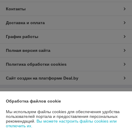
Контакты
Доставка и оплата
График работы
Полная версия сайта
Политика обработки cookies
Сайт создан на платформе Deal.by
Информация для покупателя
Обработка файлов cookie
Юридическое лицо:
ООО «АДМ Энерго»
220037, г. Минск, ул. Аннаева 84/7,комната 1-6
Мы используем файлы cookies для обеспечения удобства
пользователей портала и предоставления персональных
Регистрационный номер ЕГР: 193597061
рекомендаций.
Вы можете настроить файлы cookies или
отключить их.
УНП: 193597061