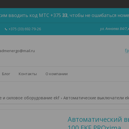
сим вводить код МТС +375
33
, чтобы не ошибаться ном
ул. Аннаева 84/7
+375 (33) 692-79-26
 admenergo@mail.ru
Гр
Блог
Контакты
О компании
 и силовое оборудование ekf
Автоматические выключатели ek
Автоматический вы
100 EKF PROxima