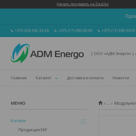
Начать продавать на Deal.by
Про
+375 (33) 392-39-26
+375 (17) 390-39-00
+375 (17) 390-39-01
| ООО «АДМ Энерго» |
Главная
Каталог
Доставка и оплата
Новости
...
Модульное
Каталог
Продукция EKF