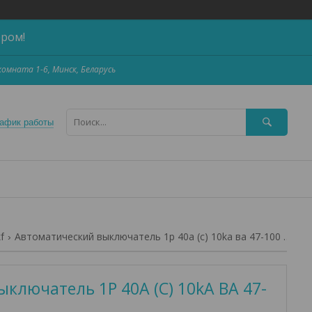
ером!
,комната 1-6, Минск, Беларусь
афик работы
f
Автоматический выключатель 1p 40а (c) 10ka ва 47-100 ekf proxima
ключатель 1P 40А (C) 10kA ВА 47-