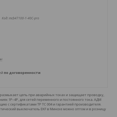
Код:
mcb47100-1-40C-pro
ты
ней
по договоренности
 размыкает цепь при аварийных токах и защищает проводку,
ях 1P–4P, для сетей переменного и постоянного тока. АДМ
ию с сертификатами ТР ТС 004 и гарантией производителя.
тический выключатель EKF в Минске можно оптом и в розницу