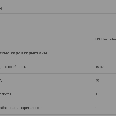
И
EKF Electrote
ские характеристики
ая способность
10, кА
А
40
полюсов
1
абатывания (кривая тока)
C