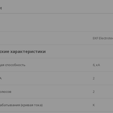
И
EKF Electrote
ские характеристики
ая способность
6, кА
А
2
полюсов
2
абатывания (кривая тока)
K