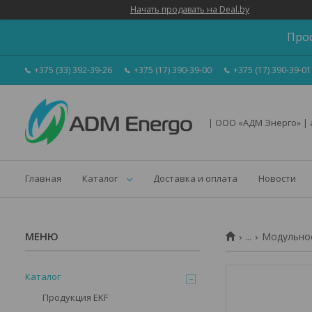
Начать продавать на Deal.by
Про
+375 (33) 392-39-26
+375 (17) 390-39-00
+375 (17) 390-39-01
| ООО «АДМ Энерго» |
Главная
Каталог
Доставка и оплата
Новости
...
Модульное
Каталог
Продукция EKF