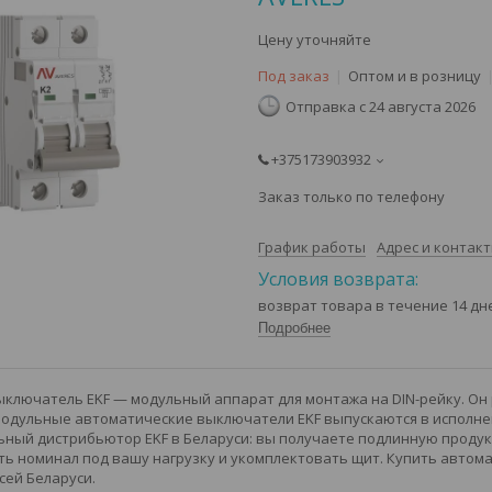
Цену уточняйте
Под заказ
Оптом и в розницу
Отправка с 24 августа 2026
+375173903932
Заказ только по телефону
График работы
Адрес и контак
возврат товара в течение 14 д
Подробнее
ключатель EKF — модульный аппарат для монтажа на DIN-рейку. Он
Модульные автоматические выключатели EKF выпускаются в исполнени
ный дистрибьютор EKF в Беларуси: вы получаете подлинную продукц
ь номинал под вашу нагрузку и укомплектовать щит. Купить автома
сей Беларуси.