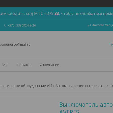
сим вводить код МТС +375
33
, чтобы не ошибаться ном
ул. Аннаева 84/7
+375 (33) 692-79-26
 admenergo@mail.ru
Гр
Блог
Контакты
О компании
 и силовое оборудование ekf
Автоматические выключатели ek
Выключатель автом
AVERES