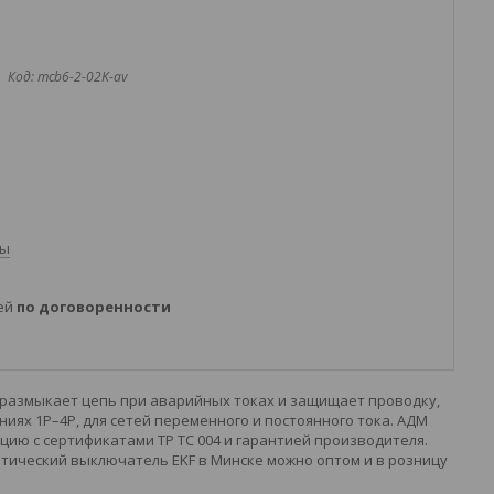
Код:
mcb6-2-02K-av
ты
ней
по договоренности
 размыкает цепь при аварийных токах и защищает проводку,
ях 1P–4P, для сетей переменного и постоянного тока. АДМ
ию с сертификатами ТР ТС 004 и гарантией производителя.
тический выключатель EKF в Минске можно оптом и в розницу