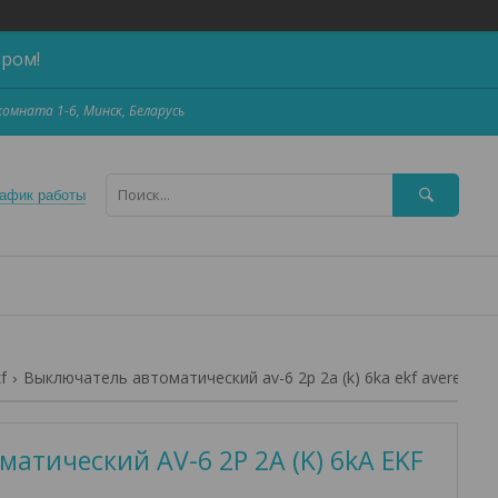
ером!
,комната 1-6, Минск, Беларусь
афик работы
f
Выключатель автоматический av-6 2p 2a (k) 6ka ekf averes
атический AV-6 2P 2A (K) 6kA EKF