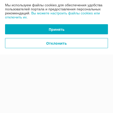
Мы используем файлы cookies для обеспечения удобства
Контакты
пользователей портала и предоставления персональных
рекомендаций.
Вы можете настроить файлы cookies или
отключить их.
Доставка и оплата
Принять
График работы
Отклонить
Полная версия сайта
Политика обработки cookies
Сайт создан на платформе Deal.by
Информация для покупателя
Юридическое лицо:
ООО «АДМ Энерго»
220037, г. Минск, ул. Аннаева 84/7,комната 1-6
Регистрационный номер ЕГР: 193597061
УНП: 193597061