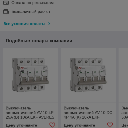
Оплата по реквизитам
Безналичный расчет
Все условия оплаты
Подобные товары компании
Выключатель
Выключатель
Вы
автоматический AV-10 4P
автоматический AV-10 DC
авт
25A (B) 10kA EKF AVERES
4P 4A (K) 10kA EKF
50A
AVERES
Цену уточняйте
Цену уточняйте
Це