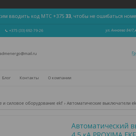
сим вводить код МТС +375
33
, чтобы не ошибаться ном
ул. Аннаева 84/7
+375 (33) 692-79-26
 admenergo@mail.ru
Гр
Блог
Контакты
О компании
 и силовое оборудование ekf
Автоматические выключатели ek
Автоматический вы
4,5 кА PROXIMA EKF