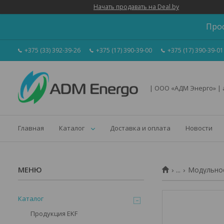
Начать продавать на Deal.by
Про
+375 (33) 392-39-26
+375 (17) 390-39-00
+375 (17) 390-39-01
| ООО «АДМ Энерго» |
Главная
Каталог
Доставка и оплата
Новости
...
Модульное
Каталог
Продукция EKF