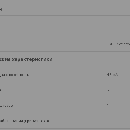
И
EKF Electrote
ские характеристики
ая способность
4,5, кА
А
5
полюсов
1
абатывания (кривая тока)
D