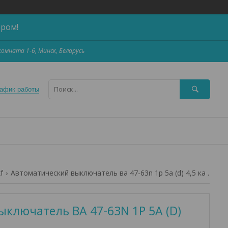
ером!
,комната 1-6, Минск, Беларусь
афик работы
f
Автоматический выключатель ва 47-63n 1p 5а (d) 4,5 ка proxima ekf
ключатель ВА 47-63N 1P 5А (D)