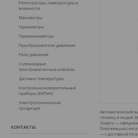
Регистраторы температуры и
влажности
Манометры
Термометры
Термоманометры
Преобразователи давления
Реле давления
Соленоидные
электромагнитные клапаны
Датчики температуры
Контрольно-измерительные
приборы (КИПиА)
Электротехническая
продукция
Автоматический вы
технику и людей. 
Энерго — официаль
КОНТАКТЫ
Поможем рассчитат
— с доставкой по в