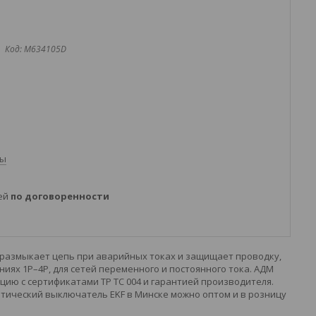
Код:
M634105D
ты
ней
по договоренности
 размыкает цепь при аварийных токах и защищает проводку,
ях 1P–4P, для сетей переменного и постоянного тока. АДМ
ию с сертификатами ТР ТС 004 и гарантией производителя.
тический выключатель EKF в Минске можно оптом и в розницу