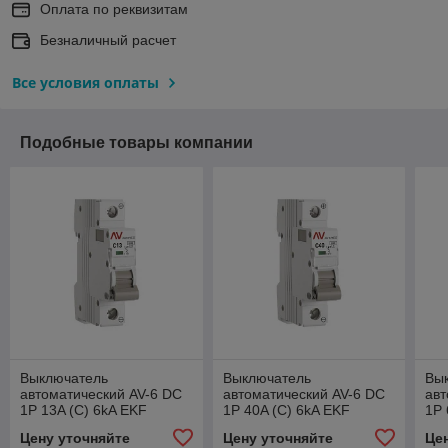
Оплата по реквизитам
Безналичный расчет
Все условия оплаты
Подобные товары компании
Выключатель
Выключатель
Вы
автоматический AV-6 DC
автоматический AV-6 DC
авт
1P 13A (C) 6kA EKF
1P 40A (C) 6kA EKF
1P 
AVERES
AVERES
AV
Цену уточняйте
Цену уточняйте
Це