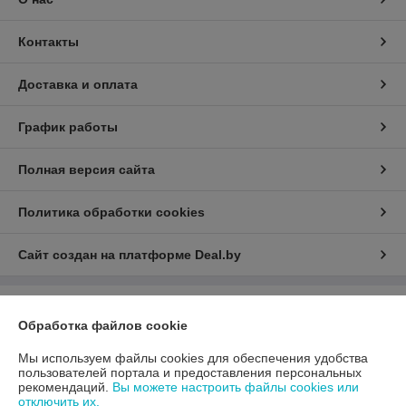
Контакты
Доставка и оплата
График работы
Полная версия сайта
Политика обработки cookies
Сайт создан на платформе Deal.by
Информация для покупателя
Обработка файлов cookie
Юридическое лицо:
ООО «АДМ Энерго»
220037, г. Минск, ул. Аннаева 84/7,комната 1-6
Мы используем файлы cookies для обеспечения удобства
пользователей портала и предоставления персональных
Регистрационный номер ЕГР: 193597061
рекомендаций.
Вы можете настроить файлы cookies или
отключить их.