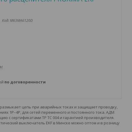
Код:
M63MA6120D
ты
ней
по договоренности
 размыкает цепь при аварийных токах и защищает проводку,
ях 1P–4P, для сетей переменного и постоянного тока. АДМ
ию с сертификатами ТР ТС 004 и гарантией производителя.
тический выключатель EKF в Минске можно оптом и в розницу