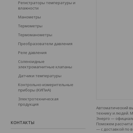
Регистраторы температуры и
влажности
Манометры
Термометры
Термоманометры
Преобразователи давления
Реле давления
Соленоидные
электромагнитные клапаны
Датчики температуры
Контрольно-измерительные
приборы (КИПиА)
Электротехническая
продукция
Автоматический вы
технику и людей. 
Энерго — официаль
КОНТАКТЫ
Поможем рассчитат
— с доставкой по в