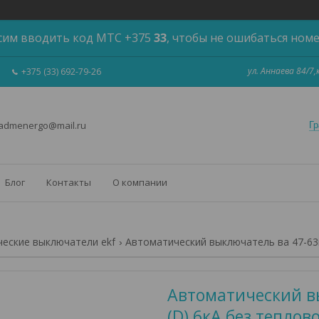
сим вводить код МТС +375
33
, чтобы не ошибаться ном
ул. Аннаева 84/7
+375 (33) 692-79-26
 admenergo@mail.ru
Гр
Блог
Контакты
О компании
еские выключатели ekf
Автоматический выключатель ва 47-63n
Автоматический в
(D) 6кА без тепло