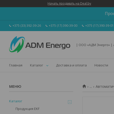
Начать продавать на Deal.by
Про
+375 (33) 392-39-26
+375 (17) 390-39-00
+375 (17) 390-39-01
| ООО «АДМ Энерго» |
Главная
Каталог
Доставка и оплата
Новости
...
Автоматич
Каталог
Продукция EKF