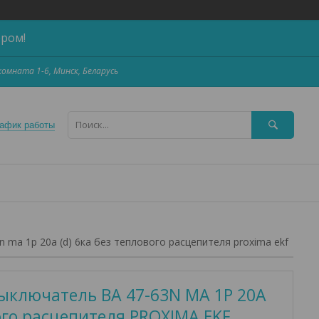
ером!
,комната 1-6, Минск, Беларусь
афик работы
 ma 1p 20а (d) 6ка без теплового расцепителя proxima ekf
ыключатель ВА 47-63N MA 1P 20А
вого расцепителя PROXIMA EKF