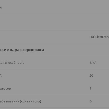
И
EKF Electrote
ские характеристики
ая способность
6, кА
А
20
полюсов
1
абатывания (кривая тока)
D