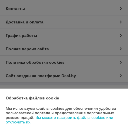
Контакты
Доставка и оплата
График работы
Полная версия сайта
Политика обработки cookies
Сайт создан на платформе Deal.by
Информация для покупателя
Обработка файлов cookie
Юридическое лицо:
ООО «АДМ Энерго»
220037, г. Минск, ул. Аннаева 84/7,комната 1-6
Мы используем файлы cookies для обеспечения удобства
пользователей портала и предоставления персональных
Регистрационный номер ЕГР: 193597061
рекомендаций.
Вы можете настроить файлы cookies или
отключить их.
УНП: 193597061